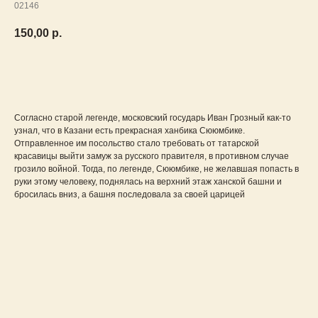
02146
150,00
р.
Заказать
Согласно старой легенде, московский государь Иван Грозный как-то
узнал, что в Казани есть прекрасная ханбика Сююмбике.
Отправленное им посольство стало требовать от татарской
красавицы выйти замуж за русского правителя, в противном случае
грозило войной. Тогда, по легенде, Сююмбике, не желавшая попасть в
руки этому человеку, поднялась на верхний этаж ханской башни и
бросилась вниз, а башня последовала за своей царицей