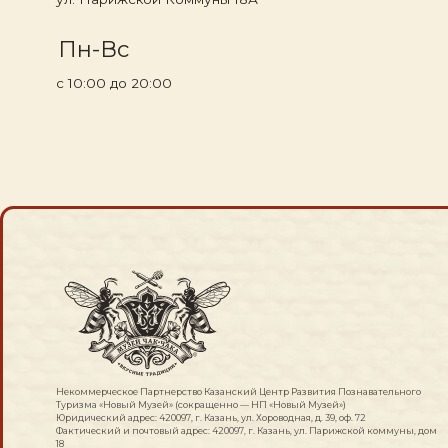
Гла
Куп
Су
Некоммерческое Партнерство Казанский Центр Развития Познавательного
Бл
Туризма «Новый Музей» (сокращенно — НП «Новый Музей»)
Юридический адрес: 420097, г. Казань, ул. Хороводная, д. 39, оф. 72
Фактический и почтовый адрес: 420097, г. Казань, ул. Парижской коммуны, дом
Ко
18
Телефон: +7 (843) 239-22-31 E-mail: muzeino@gmail.com
ИНН/КПП 1655258370/165501001 ОГРН 1131600000531
Расчетный счет 40703810162000003129
Корр. счет 30101810600000000603
Банк ОТДЕЛЕНИЕ «БАНК ТАТАРСТАН» N8610 ПАО СБЕРБАНК БИК банка 049205603
Директор Полосин Дмитрий Николаевич действует на основании Устава
Политика конфиденциальности