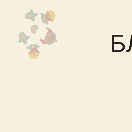
Ку
БЛ