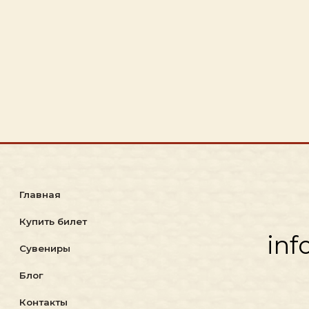
+
вная
ить билет
info@ch
вениры
ог
нтакты
Разр